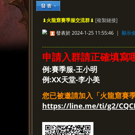
[複製鏈接]
♝火龍窟賽季服交流群♝
»
›
›
›
發表於 2024-1-25 11:55:46
|
顯示
申請入群請正確填寫哪
例:賽季服-王小明
例:XX天堂-李小美
您已被邀請加入「火龍窟賽
https://line.me/ti/g2/CQ