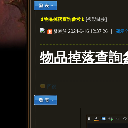
[複製鏈接]
♝物品掉落查詢參考♝
»
›
›
›
發表於 2024-9-16 12:37:26
|
顯示
物品掉落查詢
回復