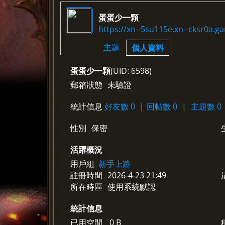
蛋蛋少一顆
https://xn--5su115e.xn--cksr0a.
›
›
主題
個人資料
蛋蛋少一顆
(UID: 6598)
郵箱狀態
未驗證
統計信息
好友數 0
|
回帖數 0
|
主題數 0
性別
保密
活躍概況
用戶組
新手上路
註冊時間
2026-4-23 21:49
所在時區
使用系統默認
統計信息
已用空間
0 B